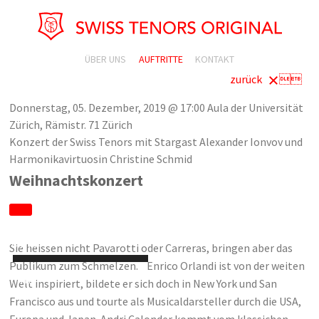
ÜBER UNS
AUFTRITTE
KONTAKT
zurück

Donnerstag, 05. Dezember, 2019 @ 17:00
Aula der Universität
Zürich, Rämistr. 71 Zürich
Konzert der Swiss Tenors mit Stargast Alexander Ionvov und
Harmonikavirtuosin Christine Schmid
Weihnachtskonzert
Audio-
Player
00:00
Sie heissen nicht Pavarotti oder Carreras, bringen aber das
Publikum zum Schmelzen. Enrico Orlandi ist von der weiten
00:00
Welt inspiriert, bildete er sich doch in New York und San
Francisco aus und tourte als Musicaldarsteller durch die USA,
Europa und Japan. Andri Calonder kommt vom klassichen